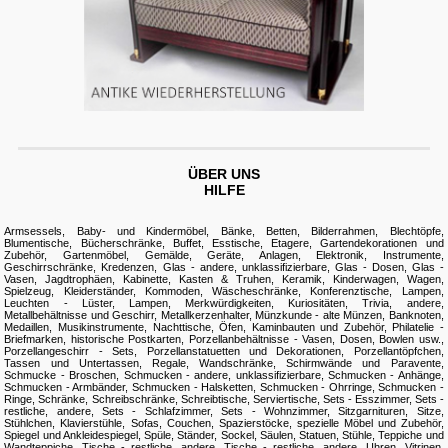
ÜBER UNS
HILFE
Armsessels
,
Baby- und Kindermöbel
,
Bänke
,
Betten
,
Bilderrahmen
,
Blechtöpfe
,
Blumentische
,
Bücherschränke
,
Buffet
,
Esstische
,
Etagere
,
Gartendekorationen und
Zubehör
,
Gartenmöbel
,
Gemälde
,
Geräte, Anlagen, Elektronik, Instrumente
,
Geschirrschränke, Kredenzen
,
Glas - andere, unklassifizierbare
,
Glas - Dosen
,
Glas -
Vasen
,
Jagdtrophäen
,
Kabinette
,
Kasten & Truhen
,
Keramik
,
Kinderwagen, Wagen,
Spielzeug
,
Kleiderständer
,
Kommoden, Wäscheschränke
,
Konferenztische
,
Lampen,
Leuchten - Lüster, Lampen
,
Merkwürdigkeiten, Kuriositäten, Trivia, andere
,
Metallbehältnisse und Geschirr
,
Metallkerzenhalter
,
Münzkunde - alte Münzen, Banknoten,
Medaillen
,
Musikinstrumente
,
Nachttische
,
Öfen, Kaminbauten und Zubehör
,
Philatelie -
Briefmarken, historische Postkarten
,
Porzellanbehältnisse - Vasen, Dosen, Bowlen usw.
,
Porzellangeschirr - Sets
,
Porzellanstatuetten und Dekorationen
,
Porzellantöpfchen,
Tassen und Untertassen
,
Regale, Wandschränke
,
Schirmwände und Paravente
,
Schmucke - Broschen
,
Schmucken - andere, unklassifizierbare
,
Schmucken - Anhänge
,
Schmucken - Armbänder
,
Schmucken - Halsketten
,
Schmucken - Ohrringe
,
Schmucken -
Ringe
,
Schränke
,
Schreibschränke
,
Schreibtische
,
Serviertische
,
Sets - Esszimmer
,
Sets -
restliche, andere
,
Sets - Schlafzimmer
,
Sets - Wohnzimmer, Sitzgarnituren
,
Sitze,
Stühlchen, Klavierstühle
,
Sofas, Couchen
,
Spazierstöcke
,
spezielle Möbel und Zubehör
,
Spiegel und Ankleidespiegel
,
Spüle
,
Ständer, Sockel, Säulen
,
Statuen
,
Stühle
,
Teppiche und
Wandteppiche
,
Tische - restliche, andere
,
Tische - restliche, andere
,
Uhren
,
Vitrinen,